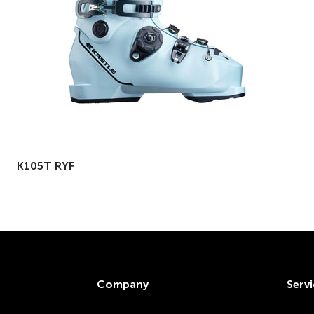
K105T RYF
Company
Servi