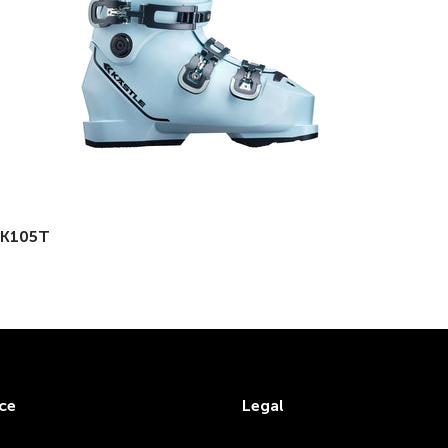
K105T
ce
Legal